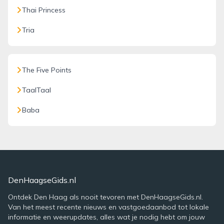
Thai Princess
Tria
The Five Points
TaalTaal
Baba
DenHaagseGids.nl
Ontdek Den Haag als nooit tevoren met DenHaagseGids.nl.
Van het meest recente nieuws en vastgoedaanbod tot lokale
informatie en weerupdates, alles wat je nodig hebt om jouw