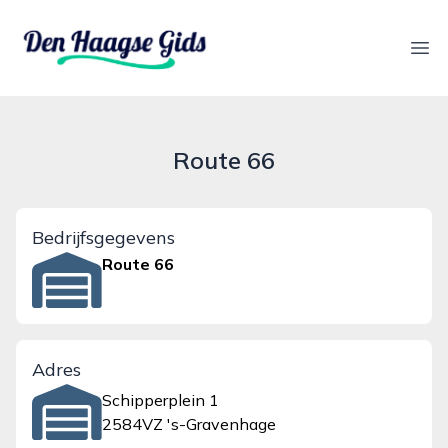
denhaagsegids.nl
Ope
Route 66
Bedrijfsgegevens
Route 66
Adres
Schipperplein 1
2584VZ 's-Gravenhage