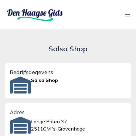
denhaagsegids.nl
Ope
Salsa Shop
Bedrijfsgegevens
Salsa Shop
Adres
Lange Poten 37
2511CM 's-Gravenhage