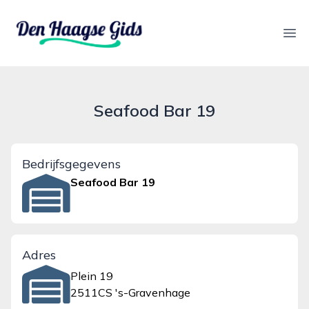
denhaagsegids.nl
Ope
Seafood Bar 19
Bedrijfsgegevens
Seafood Bar 19
Adres
Plein 19
2511CS 's-Gravenhage