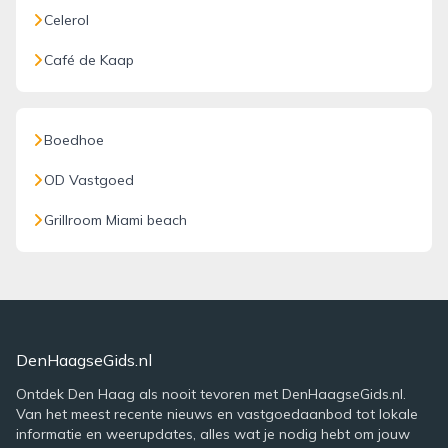
Celerol
Café de Kaap
Boedhoe
OD Vastgoed
Grillroom Miami beach
DenHaagseGids.nl
Ontdek Den Haag als nooit tevoren met DenHaagseGids.nl.
Van het meest recente nieuws en vastgoedaanbod tot lokale
informatie en weerupdates, alles wat je nodig hebt om jouw