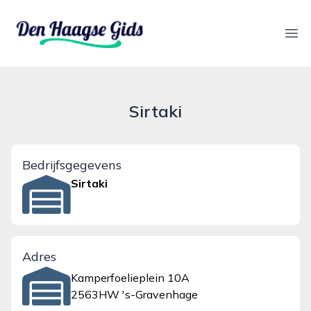
denhaagsegids.nl
Ope
Sirtaki
Bedrijfsgegevens
Sirtaki
Adres
Kamperfoelieplein 10A
2563HW 's-Gravenhage