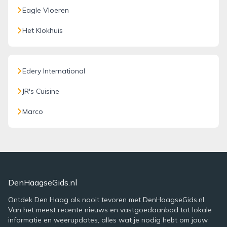
Eagle Vloeren
Het Klokhuis
Edery International
JR's Cuisine
Marco
DenHaagseGids.nl
Ontdek Den Haag als nooit tevoren met DenHaagseGids.nl.
Van het meest recente nieuws en vastgoedaanbod tot lokale
informatie en weerupdates, alles wat je nodig hebt om jouw