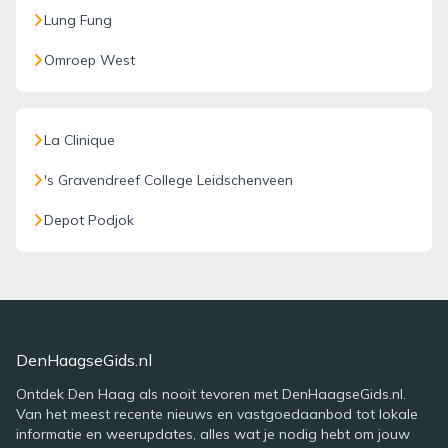
Lung Fung
Omroep West
La Clinique
's Gravendreef College Leidschenveen
Depot Podjok
DenHaagseGids.nl
Ontdek Den Haag als nooit tevoren met DenHaagseGids.nl.
Van het meest recente nieuws en vastgoedaanbod tot lokale
informatie en weerupdates, alles wat je nodig hebt om jouw