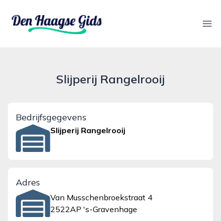
denhaagsegids.nl
Ope
Slijperij Rangelrooij
Bedrijfsgegevens
Slijperij Rangelrooij
Adres
Van Musschenbroekstraat 4
2522AP 's-Gravenhage