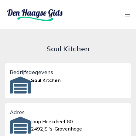
denhaagsegids.nl
Ope
Soul Kitchen
Bedrijfsgegevens
Soul Kitchen
Adres
Jaap Hoekdreef 60
2492JS 's-Gravenhage