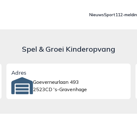
Nieuws
Sport
112-meldi
Spel & Groei Kinderopvang
Adres
Goeverneurlaan 493
2523CD 's-Gravenhage