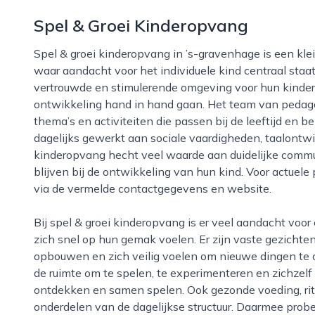
Spel & Groei Kinderopvang
Spel & groei kinderopvang in ’s-gravenhage is een kleinschalige en persoonlijke opvangorganisatie
waar aandacht voor het individuele kind centraal staat.
vertrouwde en stimulerende omgeving voor hun kinder
ontwikkeling hand in hand gaan. Het team van peda
thema’s en activiteiten die passen bij de leeftijd en 
dagelijks gewerkt aan sociale vaardigheden, taalontwikk
kinderopvang hecht veel waarde aan duidelijke commun
blijven bij de ontwikkeling van hun kind. Voor actuele
via de vermelde contactgegevens en website.
Bij spel & groei kinderopvang is er veel aandacht voor een warme, huiselijke sfeer, waarin kinderen
zich snel op hun gemak voelen. Er zijn vaste gezicht
opbouwen en zich veilig voelen om nieuwe dingen te 
de ruimte om te spelen, te experimenteren en zichzelf t
ontdekken en samen spelen. Ook gezonde voeding, rit
onderdelen van de dagelijkse structuur. Daarmee probe