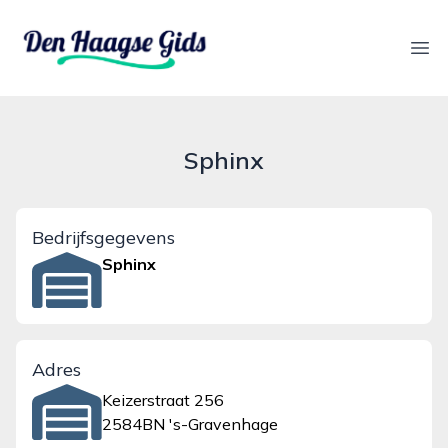
denhaagsegids.nl
Ope
Sphinx
Bedrijfsgegevens
Sphinx
Adres
Keizerstraat 256
2584BN 's-Gravenhage