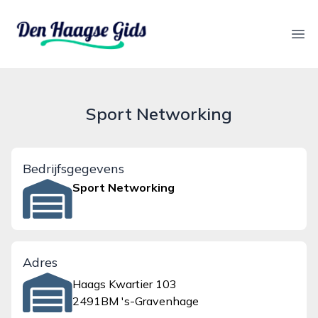
denhaagsegids.nl
Ope
Sport Networking
Bedrijfsgegevens
Sport Networking
Adres
Haags Kwartier 103
2491BM 's-Gravenhage