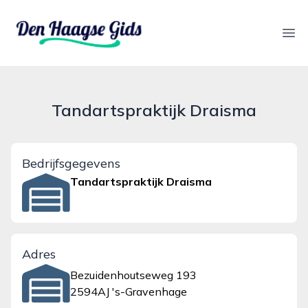
denhaagsegids.nl
Ope
Tandartspraktijk Draisma
Bedrijfsgegevens
Tandartspraktijk Draisma
Adres
Bezuidenhoutseweg 193
2594AJ 's-Gravenhage