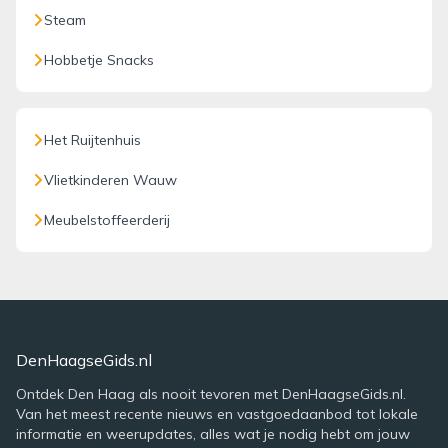
Steam
Hobbetje Snacks
Het Ruijtenhuis
Vlietkinderen Wauw
Meubelstoffeerderij
DenHaagseGids.nl
Ontdek Den Haag als nooit tevoren met DenHaagseGids.nl.
Van het meest recente nieuws en vastgoedaanbod tot lokale
informatie en weerupdates, alles wat je nodig hebt om jouw