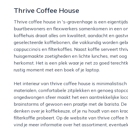
Thrive Coffee House
Thrive coffee house in 's-gravenhage is een eigentijdse ontmoetingsplek waar koffieliefhebbers,
buurtbewoners en flexwerkers samenkomen in een ontsp
koffiehuis draait alles om kwaliteit, aandacht en gastvri
geselecteerde koffiebonen, die vakkundig worden gebr
cappuccino’s en filterkoffies. Naast koffie serveert thr
huisgemaakte zoetigheden en lichte lunches, met oog
herkomst. Het is een plek waar je net zo goed terechtk
rustig moment met een boek of je laptop.
Het interieur van thrive coffee house is minimalistisch en warm tegelijk, met veel natuurlijke
materialen, comfortabele zitplekken en genoeg stopco
ongedwongen sfeer maakt het een aantrekkelijke locat
brainstorms of gewoon een praatje met de barista. D
denken over je koffiekeuze, of je nu houdt van een krac
filterkoffie probeert. Op de website van thrive coffee 
vind je meer informatie over het assortiment, eventuel