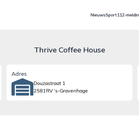
Nieuws
Sport
112-meldi
Thrive Coffee House
Adres
Douzastraat 1
2581RV 's-Gravenhage