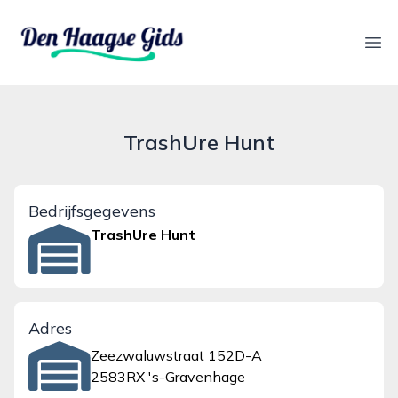
denhaagsegids.nl
Ope
TrashUre Hunt
Bedrijfsgegevens
TrashUre Hunt
Adres
Zeezwaluwstraat 152D-A
2583RX 's-Gravenhage