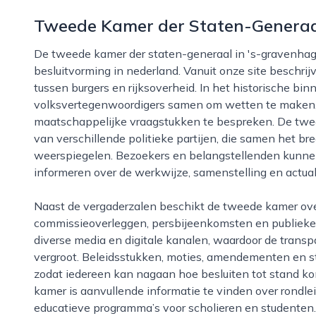
Tweede Kamer der Staten-Genera
De tweede kamer der staten-generaal in 's-gravenhage vormt het hart van de democratische
besluitvorming in nederland. Vanuit onze site beschrijv
tussen burgers en rijksoverheid. In het historische bi
volksvertegenwoordigers samen om wetten te maken, h
maatschappelijke vraagstukken te bespreken. De twee
van verschillende politieke partijen, die samen het b
weerspiegelen. Bezoekers en belangstellenden kunnen 
informeren over de werkwijze, samenstelling en actua
Naast de vergaderzalen beschikt de tweede kamer over uitgebreide faciliteiten voor
commissieoverleggen, persbijeenkomsten en publieke tr
diverse media en digitale kanalen, waardoor de trans
vergroot. Beleidsstukken, moties, amendementen en s
zodat iedereen kan nagaan hoe besluiten tot stand ko
kamer is aanvullende informatie te vinden over rondl
educatieve programma’s voor scholieren en studenten