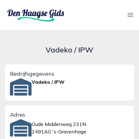
denhaagsegids.nl
Ope
Vadeko / IPW
Bedrijfsgegevens
Vadeko / IPW
Adres
Oude Middenweg 231N
2491AG 's-Gravenhage