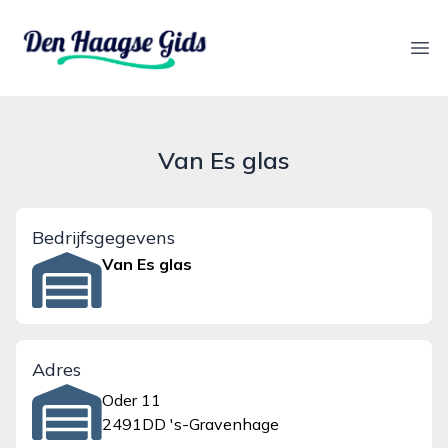
denhaagsegids.nl
Ope
Van Es glas
Bedrijfsgegevens
Van Es glas
Adres
Oder 11
2491DD 's-Gravenhage