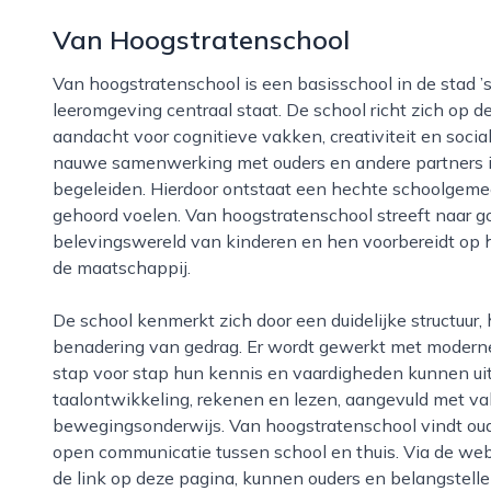
Van Hoogstratenschool
Van hoogstratenschool is een basisschool in de stad ’s-gravenhage waar een warme, veilige
leeromgeving centraal staat. De school richt zich op 
aandacht voor cognitieve vakken, creativiteit en soci
nauwe samenwerking met ouders en andere partners in
begeleiden. Hierdoor ontstaat een hechte schoolgeme
gehoord voelen. Van hoogstratenschool streeft naar goe
belevingswereld van kinderen en hen voorbereidt op
de maatschappij.
De school kenmerkt zich door een duidelijke structuur, heldere afspraken en een positieve
benadering van gedrag. Er wordt gewerkt met moderne
stap voor stap hun kennis en vaardigheden kunnen uit
taalontwikkeling, rekenen en lezen, aangevuld met vak
bewegingsonderwijs. Van hoogstratenschool vindt oud
open communicatie tussen school en thuis. Via de webs
de link op deze pagina, kunnen ouders en belangstelle