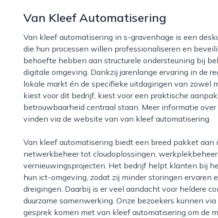
Van Kleef Automatisering
Van kleef automatisering in s-gravenhage is een deskundige en betrokken ict-partner voor bedrijven
die hun processen willen professionaliseren en beveilig
behoefte hebben aan structurele ondersteuning bij be
digitale omgeving. Dankzij jarenlange ervaring in de r
lokale markt én de specifieke uitdagingen van zowel 
kiest voor dit bedrijf, kiest voor een praktische aanpak
betrouwbaarheid centraal staan. Meer informatie over d
vinden via de website van van kleef automatisering.
Van kleef automatisering biedt een breed pakket aan ict-diensten, variërend van systeem- en
netwerkbeheer tot cloudoplossingen, werkplekbeheer e
vernieuwingsprojecten. Het bedrijf helpt klanten bij 
hun ict-omgeving, zodat zij minder storingen ervaren e
dreigingen. Daarbij is er veel aandacht voor heldere 
duurzame samenwerking. Onze bezoekers kunnen via
gesprek komen met van kleef automatisering om de mo