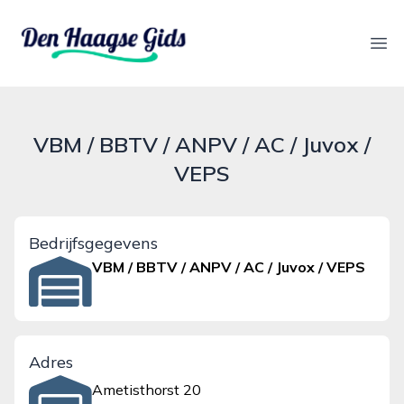
denhaagsegids.nl
Ope
VBM / BBTV / ANPV / AC / Juvox /
VEPS
Bedrijfsgegevens
VBM / BBTV / ANPV / AC / Juvox / VEPS
Adres
Ametisthorst 20