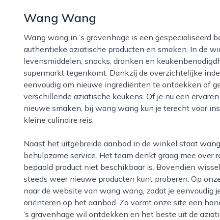
Wang Wang
Wang wang in ’s gravenhage is een gespecialiseerd bedrijf dat zich richt op liefhebbers van
authentieke aziatische producten en smaken. In de wi
levensmiddelen, snacks, dranken en keukenbenodigdhed
supermarkt tegenkomt. Dankzij de overzichtelijke ind
eenvoudig om nieuwe ingrediënten te ontdekken of ger
verschillende aziatische keukens. Of je nu een ervare
nieuwe smaken, bij wang wang kun je terecht voor insp
kleine culinaire reis.
Naast het uitgebreide aanbod in de winkel staat wang wang bekend om de vriendelijke en
behulpzame service. Het team denkt graag mee over 
bepaald product niet beschikbaar is. Bovendien wissel
steeds weer nieuwe producten kunt proberen. Op onze 
naar de website van wang wang, zodat je eenvoudig je
oriënteren op het aanbod. Zo vormt onze site een han
’s gravenhage wil ontdekken en het beste uit de aziat