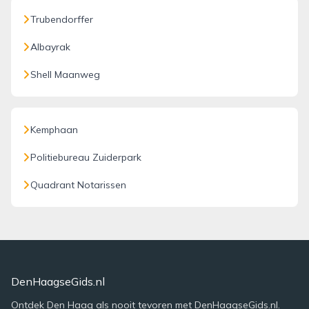
Trubendorffer
Albayrak
Shell Maanweg
Kemphaan
Politiebureau Zuiderpark
Quadrant Notarissen
DenHaagseGids.nl
Ontdek Den Haag als nooit tevoren met DenHaagseGids.nl.