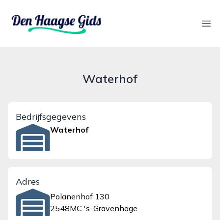
denhaagsegids.nl
Ope
Waterhof
Bedrijfsgegevens
Waterhof
Adres
Polanenhof 130
2548MC 's-Gravenhage