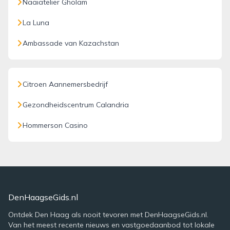
Naaiatelier Gholam
La Luna
Ambassade van Kazachstan
Citroen Aannemersbedrijf
Gezondheidscentrum Calandria
Hommerson Casino
DenHaagseGids.nl
Ontdek Den Haag als nooit tevoren met DenHaagseGids.nl.
Van het meest recente nieuws en vastgoedaanbod tot lokale