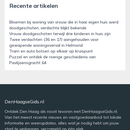
Recente artikelen
Bloemen bij woning van vrouw die in haar eigen huis werd
doodgeschoten, verdachte blijkt bekende
Vrouw doodgeschoten terwijl drie kinderen in huis zijn
Twee verdachten (36 en 17) aangehouden voor
gewapende woningoverval in Helmond
Tram en auto botsen op elkaar op kruispunt
Puzzel en ontdek de roerige geschiedenis van
Paviljoensgracht 64
DenHaagseGids.nl
Ontdek Den Haag als nooit tevoren met DenHaagseGids.nl.
Van het meest recente nieuws en vastgoedaanbod tot lokale
informatie en weerupdates, alles wat je nodig hebt om jouw
stad te verkennen, verzameld op één plek.