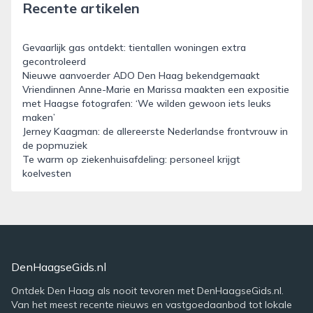
Recente artikelen
Gevaarlijk gas ontdekt: tientallen woningen extra
gecontroleerd
Nieuwe aanvoerder ADO Den Haag bekendgemaakt
Vriendinnen Anne-Marie en Marissa maakten een expositie
met Haagse fotografen: ‘We wilden gewoon iets leuks
maken’
Jerney Kaagman: de allereerste Nederlandse frontvrouw in
de popmuziek
Te warm op ziekenhuisafdeling: personeel krijgt
koelvesten
DenHaagseGids.nl
Ontdek Den Haag als nooit tevoren met DenHaagseGids.nl.
Van het meest recente nieuws en vastgoedaanbod tot lokale