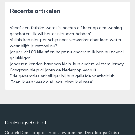
Recente artikelen
Vanaf een fatbike wordt ’s nachts elf keer op een woning
geschoten: ‘Ik wil het er niet over hebben’
Vuilnis kan niet per schip naar verwerker door laag water,
waar blijft je rotzooi nu?
Jasper viel 80 kilo af en helpt nu anderen: ‘Ik ben nu zoveel
gelukkiger’
Jongeren kenden haar van Idols, hun ouders wisten: Jerney
Kaagman hielp al jaren de Nederpop vooruit
Drie generaties vrijwilliger bij hun geliefde voetbalclub:
‘Toen ik een week oud was, ging ik al mee’
DenHaagseGids.nl
Ontdek Den Haag als nooit tevoren met DenHaagseGids.nl.