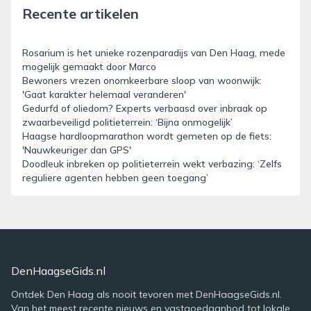
Recente artikelen
Rosarium is het unieke rozenparadijs van Den Haag, mede
mogelijk gemaakt door Marco
Bewoners vrezen onomkeerbare sloop van woonwijk:
'Gaat karakter helemaal veranderen'
Gedurfd of oliedom? Experts verbaasd over inbraak op
zwaarbeveiligd politieterrein: ‘Bijna onmogelijk’
Haagse hardloopmarathon wordt gemeten op de fiets:
'Nauwkeuriger dan GPS'
Doodleuk inbreken op politieterrein wekt verbazing: ‘Zelfs
reguliere agenten hebben geen toegang’
DenHaagseGids.nl
Ontdek Den Haag als nooit tevoren met DenHaagseGids.nl.
Van het meest recente nieuws en vastgoedaanbod tot lokale