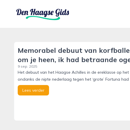
denhaagsegids.nl
Memorabel debuut van korfballers 
om je heen, ik had betraande oge
9 sep. 2025
Het debuut van het Haagse Achilles in de ereklasse op he
ondanks de nipte nederlaag tegen het ‘grote’ Fortuna had 
Lees verder