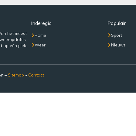
Inderegio
Populair
Van het meest
Home
Sport
 weerupdates,
Weer
Nieuws
d op één plek.
en –
Sitemap
-
Contact