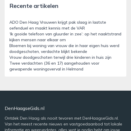
Recente artikelen
ADO Den Haag Vrouwen krijgt pak slaag in laatste
oefenduel en maakt kennis met de VAR
‘Ik gooide telefoon van gluurder in zee’: op het naaktstrand
kijken mensen naar elkaar om
Bloemen bij woning van vrouw die in haar eigen huis werd
doodgeschoten, verdachte blijkt bekende
Vrouw doodgeschoten terwijl drie kinderen in huis zijn
Twee verdachten (36 en 17) aangehouden voor
gewapende woningoverval in Helmond
DenHaagseGids.nl
Ontdek Den Haag als nooit tevoren met DenHaagseGids.nl.
Van het meest recente nieuws en vastgoedaanbod tot lokale
informatie en weerupdates, alles wat je nodig hebt om jouw