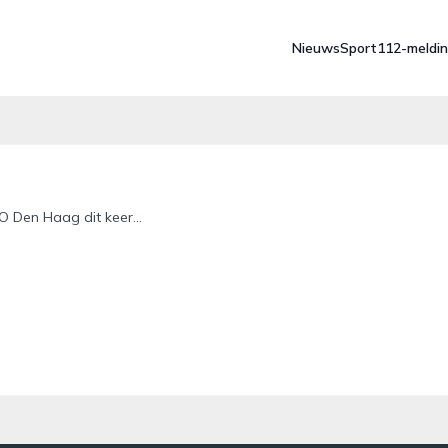
Nieuws
Sport
112-meldi
 Den Haag dit keer...