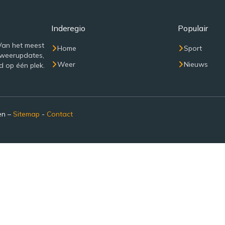
Inderegio
Populair
Van het meest
Home
Sport
 weerupdates,
Weer
Nieuws
d op één plek.
en –
Sitemap
-
Contact