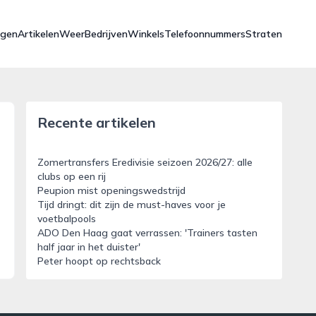
ngen
Artikelen
Weer
Bedrijven
Winkels
Telefoonnummers
Straten
Recente artikelen
Zomertransfers Eredivisie seizoen 2026/27: alle
clubs op een rij
Peupion mist openingswedstrijd
Tijd dringt: dit zijn de must-haves voor je
voetbalpools
ADO Den Haag gaat verrassen: 'Trainers tasten
half jaar in het duister'
Peter hoopt op rechtsback