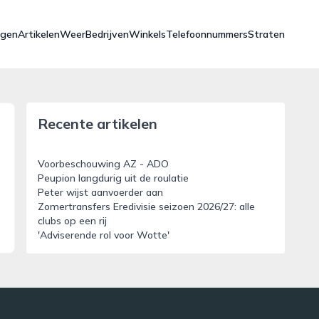
ngen
Artikelen
Weer
Bedrijven
Winkels
Telefoonnummers
Straten
Recente artikelen
Voorbeschouwing AZ - ADO
Peupion langdurig uit de roulatie
Peter wijst aanvoerder aan
Zomertransfers Eredivisie seizoen 2026/27: alle
clubs op een rij
'Adviserende rol voor Wotte'