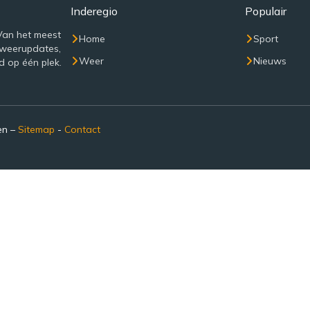
Inderegio
Populair
Van het meest
Home
Sport
 weerupdates,
Weer
Nieuws
d op één plek.
en –
Sitemap
-
Contact