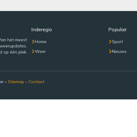
Inderegio
Populair
Van het meest
Home
Sport
 weerupdates,
Weer
Nieuws
d op één plek.
en –
Sitemap
-
Contact