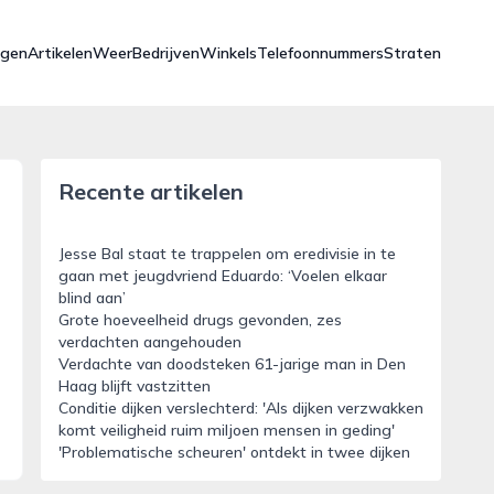
ngen
Artikelen
Weer
Bedrijven
Winkels
Telefoonnummers
Straten
Recente artikelen
Jesse Bal staat te trappelen om eredivisie in te
gaan met jeugdvriend Eduardo: ‘Voelen elkaar
blind aan’
Grote hoeveelheid drugs gevonden, zes
verdachten aangehouden
Verdachte van doodsteken 61-jarige man in Den
Haag blijft vastzitten
Conditie dijken verslechterd: 'Als dijken verzwakken
komt veiligheid ruim miljoen mensen in geding'
'Problematische scheuren' ontdekt in twee dijken