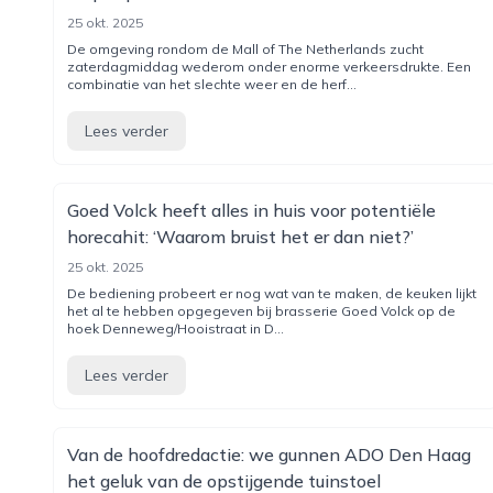
25 okt. 2025
De omgeving rondom de Mall of The Netherlands zucht
zaterdagmiddag wederom onder enorme verkeersdrukte. Een
combinatie van het slechte weer en de herf...
Lees verder
Goed Volck heeft alles in huis voor potentiële
horecahit: ‘Waarom bruist het er dan niet?’
25 okt. 2025
De bediening probeert er nog wat van te maken, de keuken lijkt
het al te hebben opgegeven bij brasserie Goed Volck op de
hoek Denneweg/Hooistraat in D...
Lees verder
Van de hoofdredactie: we gunnen ADO Den Haag
het geluk van de opstijgende tuinstoel