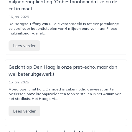
miljoenenoplichting: ‘Onbestaanbaar dat ze nu de
cel in moet’
16 jan. 2025
De Haagse Tiffany van D., die veroordeeld is tot een jarenlange
celstraf voor het ontfutselen van 6 miljoen euro van haar Friese
multimiljonair-gelief...
Lees verder
Gezicht op Den Haag is onze pret-echo, maar dan
wel beter uitgewerkt
15 jan. 2025
Moed opent het hart. En moed is zeker nodig geweest om te
beslissen onze kroonjuwelen ten toon te stellen in het Atrium van
het stadhuis. Het Haags Hi...
Lees verder