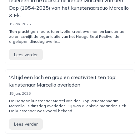
Iedereen in de rockscene kende Marcello van den
Dop (1954-2025) van het kunstenaarsduo Marcello
& Els
15 jan. 2025
‘Een prachtige, mooie, talentvolle, creatieve man en kunstenaar',
zo omschrijft de organisatie van het Haags Beat Festival de
afgelopen dinsdag overle...
Lees verder
'Altijd een lach en grap en creativiteit ten top',
kunstenaar Marcello overleden
15 jan. 2025
De Haagse kunstenaar Marcel van den Dop, artiestennaam
Marcello, is dinsdag overleden. Hij was al enkele maanden ziek.
De kunstenaar was vooral bekend...
Lees verder