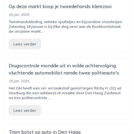
Op deze markt koop je tweedehands klerezooi
15 jan. 2025
Tweehandskleding, antieke spulletjes en bijzondere snuisterijen.
Zaterdag 18 januari is bij Elke dag vers! aan de Boekhorststraat
de circulaire markt...
Lees verder
Drugscontrole mondde uit in wilde achtervolging:
vluchtende automobilist ramde twee politieauto's
15 jan. 2025
Het OM heeft een cel- en taakstraf geëist tegen Ritchy H. (32) uit
Voorburg die een wildwest-rit maakte door Den Haag Zuidwest
na een politiecontrole...
Lees verder
Tram botst op auto in Den Haag