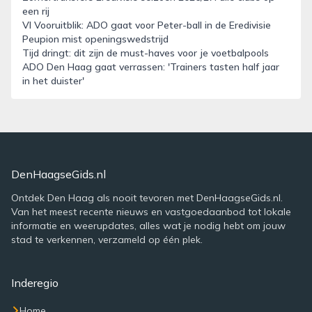
een rij
VI Vooruitblik: ADO gaat voor Peter-ball in de Eredivisie
Peupion mist openingswedstrijd
Tijd dringt: dit zijn de must-haves voor je voetbalpools
ADO Den Haag gaat verrassen: 'Trainers tasten half jaar
in het duister'
DenHaagseGids.nl
Ontdek Den Haag als nooit tevoren met DenHaagseGids.nl.
Van het meest recente nieuws en vastgoedaanbod tot lokale
informatie en weerupdates, alles wat je nodig hebt om jouw
stad te verkennen, verzameld op één plek.
Inderegio
Home