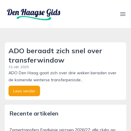
denhaagsegids.nl
Ope
ADO beraadt zich snel over
transferwindow
31 okt. 2025
ADO Den Haag gaat zich over drie weken beraden over
de komende winterse transferperiode...
Lees verder
Recente artikelen
Zomertransfers Eredivisie seizoen 2026/27: alle clubs op