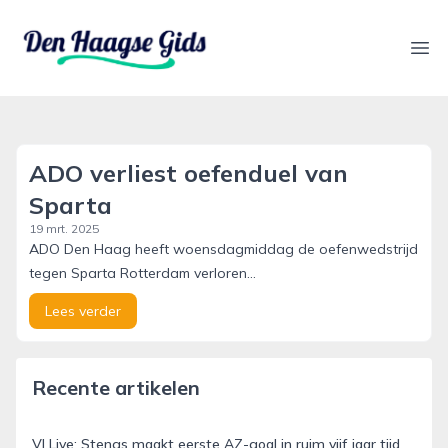
denhaagsegids.nl
Ope
ADO verliest oefenduel van
Sparta
19 mrt. 2025
ADO Den Haag heeft woensdagmiddag de oefenwedstrijd
tegen Sparta Rotterdam verloren...
Lees verder
Recente artikelen
VI Live: Stengs maakt eerste AZ-goal in ruim vijf jaar tijd