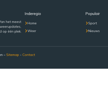
Inderegio
Populair
Van het meest
Home
Sport
 weerupdates,
Weer
Nieuws
d op één plek.
en –
Sitemap
-
Contact