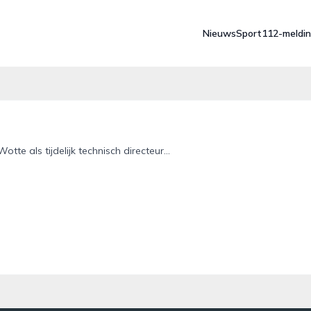
Nieuws
Sport
112-meldi
e als tijdelijk technisch directeur...