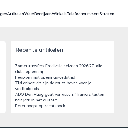
ngen
Artikelen
Weer
Bedrijven
Winkels
Telefoonnummers
Straten
Recente artikelen
Zomertransfers Eredivisie seizoen 2026/27: alle
clubs op een rij
Peupion mist openingswedstrijd
Tijd dringt: dit zijn de must-haves voor je
voetbalpools
ADO Den Haag gaat verrassen: 'Trainers tasten
half jaar in het duister'
Peter hoopt op rechtsback