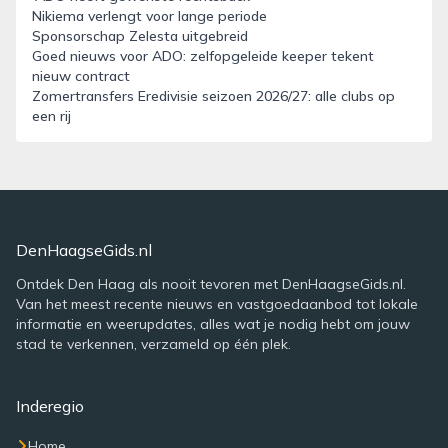
Nikiema verlengt voor lange periode
Sponsorschap Zelesta uitgebreid
Goed nieuws voor ADO: zelfopgeleide keeper tekent
nieuw contract
Zomertransfers Eredivisie seizoen 2026/27: alle clubs op
een rij
DenHaagseGids.nl
Ontdek Den Haag als nooit tevoren met DenHaagseGids.nl.
Van het meest recente nieuws en vastgoedaanbod tot lokale
informatie en weerupdates, alles wat je nodig hebt om jouw
stad te verkennen, verzameld op één plek.
Inderegio
Home