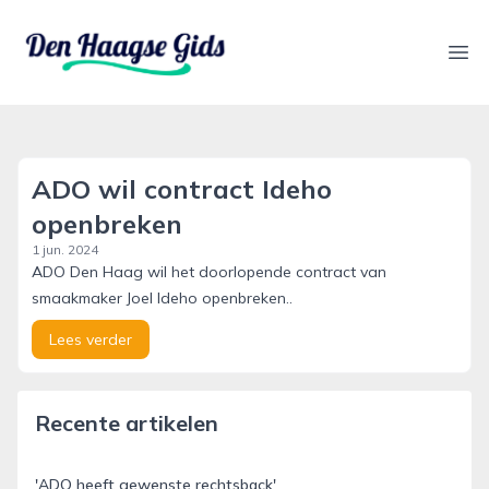
denhaagsegids.nl
Ope
ADO wil contract Ideho
openbreken
1 jun. 2024
ADO Den Haag wil het doorlopende contract van
smaakmaker Joel Ideho openbreken..
Lees verder
Recente artikelen
'ADO heeft gewenste rechtsback'