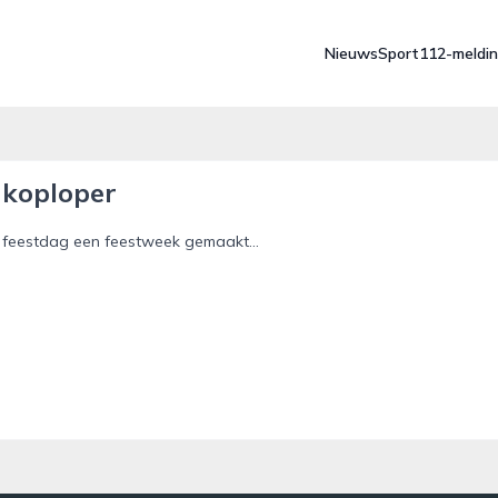
Nieuws
Sport
112-meldi
 koploper
feestdag een feestweek gemaakt...