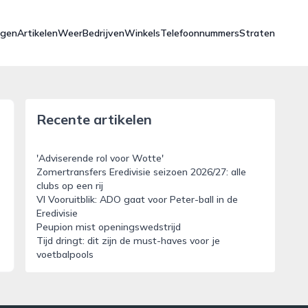
ngen
Artikelen
Weer
Bedrijven
Winkels
Telefoonnummers
Straten
Recente artikelen
'Adviserende rol voor Wotte'
Zomertransfers Eredivisie seizoen 2026/27: alle
clubs op een rij
VI Vooruitblik: ADO gaat voor Peter-ball in de
Eredivisie
Peupion mist openingswedstrijd
Tijd dringt: dit zijn de must-haves voor je
voetbalpools