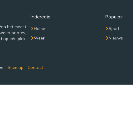
Inderegio
Populair
Van het meest
Home
Sport
 weerupdates,
Weer
Nieuws
d op één plek.
en –
Sitemap
-
Contact