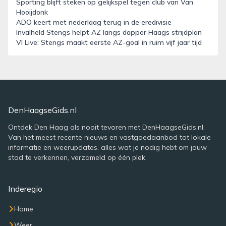
Sporting blijft steken op gelijkspel tegen club van Van
Hooijdonk
ADO keert met nederlaag terug in de eredivisie
Invalheld Stengs helpt AZ langs dapper Haags strijdplan
VI Live: Stengs maakt eerste AZ-goal in ruim vijf jaar tijd
DenHaagseGids.nl
Ontdek Den Haag als nooit tevoren met DenHaagseGids.nl.
Van het meest recente nieuws en vastgoedaanbod tot lokale
informatie en weerupdates, alles wat je nodig hebt om jouw
stad te verkennen, verzameld op één plek.
Inderegio
Home
Weer