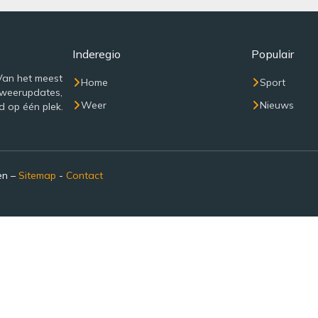
Inderegio
Populair
Van het meest
Home
Sport
 weerupdates,
Weer
Nieuws
d op één plek.
en –
Sitemap
-
Contact