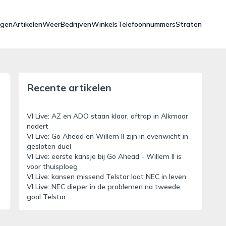
ngen
Artikelen
Weer
Bedrijven
Winkels
Telefoonnummers
Straten
Recente artikelen
VI Live: AZ en ADO staan klaar, aftrap in Alkmaar
nadert
VI Live: Go Ahead en Willem II zijn in evenwicht in
gesloten duel
VI Live: eerste kansje bij Go Ahead - Willem II is
voor thuisploeg
VI Live: kansen missend Telstar laat NEC in leven
VI Live: NEC dieper in de problemen na tweede
goal Telstar