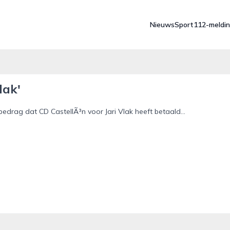
Nieuws
Sport
112-meldi
lak'
edrag dat CD CastellÃ³n voor Jari Vlak heeft betaald...