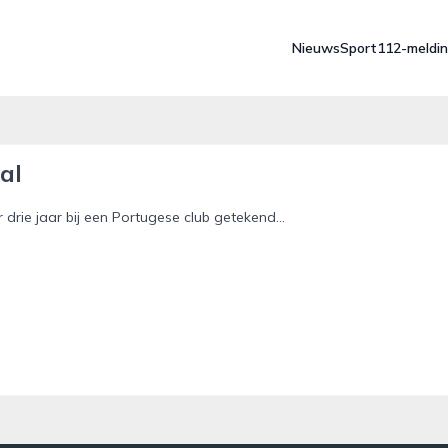
Nieuws
Sport
112-meldi
al
rie jaar bij een Portugese club getekend...