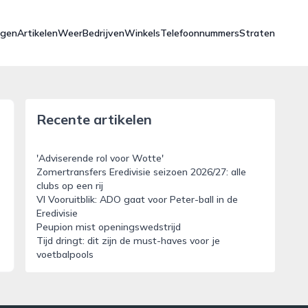
ngen
Artikelen
Weer
Bedrijven
Winkels
Telefoonnummers
Straten
Recente artikelen
'Adviserende rol voor Wotte'
Zomertransfers Eredivisie seizoen 2026/27: alle
clubs op een rij
VI Vooruitblik: ADO gaat voor Peter-ball in de
Eredivisie
Peupion mist openingswedstrijd
Tijd dringt: dit zijn de must-haves voor je
voetbalpools