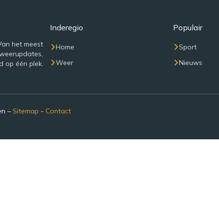
Inderegio
Populair
Van het meest
Home
Sport
 weerupdates,
Weer
Nieuws
d op één plek.
en –
Sitemap
-
Contact