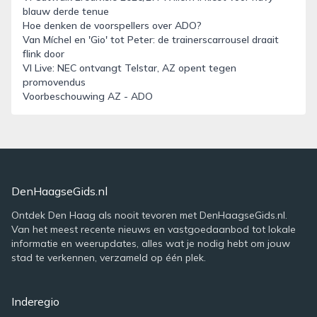
blauw derde tenue
Hoe denken de voorspellers over ADO?
Van Míchel en 'Gio' tot Peter: de trainerscarrousel draait
flink door
VI Live: NEC ontvangt Telstar, AZ opent tegen
promovendus
Voorbeschouwing AZ - ADO
DenHaagseGids.nl
Ontdek Den Haag als nooit tevoren met DenHaagseGids.nl.
Van het meest recente nieuws en vastgoedaanbod tot lokale
informatie en weerupdates, alles wat je nodig hebt om jouw
stad te verkennen, verzameld op één plek.
Inderegio