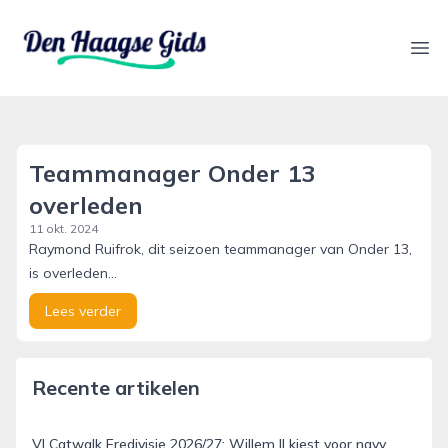
denhaagsegids.nl
Ope
Teammanager Onder 13
overleden
11 okt. 2024
Raymond Ruifrok, dit seizoen teammanager van Onder 13,
is overleden...
Lees verder
Recente artikelen
VI Catwalk Eredivisie 2026/27: Willem II kiest voor navy