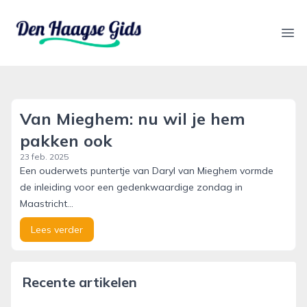
denhaagsegids.nl
Ope
Van Mieghem: nu wil je hem
pakken ook
23 feb. 2025
Een ouderwets puntertje van Daryl van Mieghem vormde
de inleiding voor een gedenkwaardige zondag in
Maastricht...
Lees verder
Recente artikelen