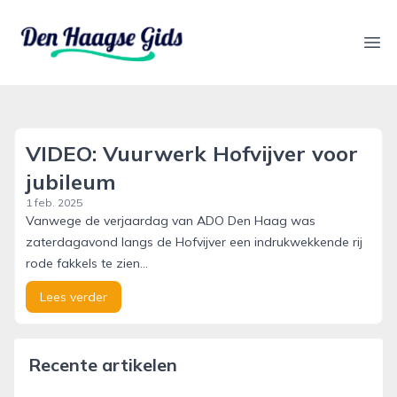
denhaagsegids.nl
Ope
VIDEO: Vuurwerk Hofvijver voor
jubileum
1 feb. 2025
Vanwege de verjaardag van ADO Den Haag was
zaterdagavond langs de Hofvijver een indrukwekkende rij
rode fakkels te zien...
Lees verder
Recente artikelen