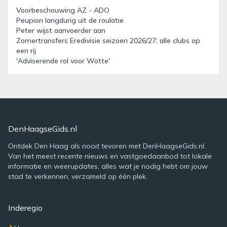
Voorbeschouwing AZ - ADO
Peupion langdurig uit de roulatie
Peter wijst aanvoerder aan
Zomertransfers Eredivisie seizoen 2026/27: alle clubs op
een rij
'Adviserende rol voor Wotte'
DenHaagseGids.nl
Ontdek Den Haag als nooit tevoren met DenHaagseGids.nl.
Van het meest recente nieuws en vastgoedaanbod tot lokale
informatie en weerupdates, alles wat je nodig hebt om jouw
stad te verkennen, verzameld op één plek.
Inderegio