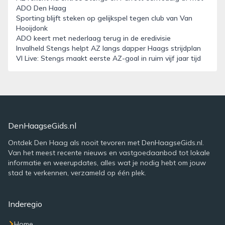
ADO Den Haag
Sporting blijft steken op gelijkspel tegen club van Van
Hooijdonk
ADO keert met nederlaag terug in de eredivisie
Invalheld Stengs helpt AZ langs dapper Haags strijdplan
VI Live: Stengs maakt eerste AZ-goal in ruim vijf jaar tijd
DenHaagseGids.nl
Ontdek Den Haag als nooit tevoren met DenHaagseGids.nl.
Van het meest recente nieuws en vastgoedaanbod tot lokale
informatie en weerupdates, alles wat je nodig hebt om jouw
stad te verkennen, verzameld op één plek.
Inderegio
Home