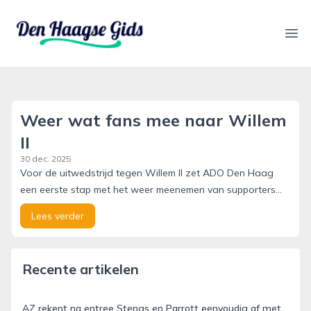
denhaagsegids.nl
Ope
Weer wat fans mee naar Willem
II
30 dec. 2025
Voor de uitwedstrijd tegen Willem II zet ADO Den Haag
een eerste stap met het weer meenemen van supporters...
Lees verder
Recente artikelen
AZ rekent na entree Stengs en Parrott eenvoudig af met