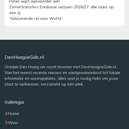
Peter wijst aanvoerder aan
Zomertransfers Eredivisie seizoen 2026/27: alle clubs op
een rij
'Adviserende rol voor Wotte'
DenHaagseGids.nl
Ontdek Den Haag als nooit tevoren met DenHaagseGids.nl.
Van het meest recente nieuws en vastgoedaanbod tot lokale
informatie en weerupdates, alles wat je nodig hebt om jouw
stad te verkennen, verzameld op één plek.
Inderegio
Home
Weer