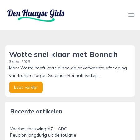
denhaagsegids.nl
Ope
Wotte snel klaar met Bonnah
3 sep. 2025
Mark Wotte heeft verteld hoe de onverwachte afzegging
van transfertarget Solomon Bonnah verliep...
Lees verder
Recente artikelen
Voorbeschouwing AZ - ADO
Peupion langdurig uit de roulatie