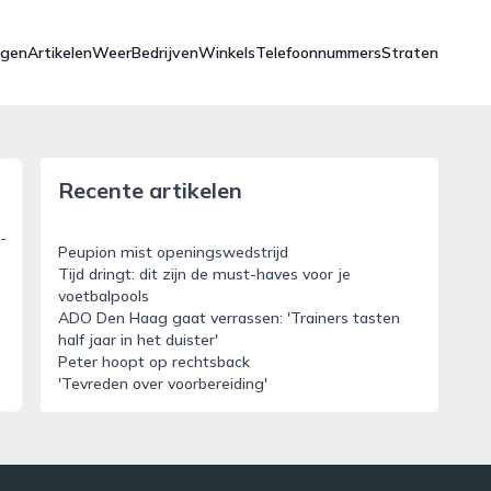
ngen
Artikelen
Weer
Bedrijven
Winkels
Telefoonnummers
Straten
Recente artikelen
-
Peupion mist openingswedstrijd
Tijd dringt: dit zijn de must-haves voor je
voetbalpools
ADO Den Haag gaat verrassen: 'Trainers tasten
half jaar in het duister'
Peter hoopt op rechtsback
'Tevreden over voorbereiding'