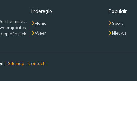
Inderegio
Populair
Van het meest
Home
Sport
 weerupdates,
Weer
Nieuws
d op één plek.
en –
Sitemap
-
Contact