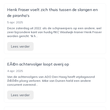
Henk Fraser voelt zich thuis tussen de slangen en
de piranha's
5 apr. 2025
Deze zaterdag uit 2022: als de schijnwerpers op een andere, wel
zeer bijzondere kant van huidig RKC Waalwijk-trainer Henk Fraser
worden gericht. 'Ik h...
Lees verder
EÃ©n achtervolger loopt averij op
4 apr. 2025
Van de achtervolgers van ADO Den Haag heeft vrijdagavond
Ã©Ã©n ploeg verloren. Mike van Duinen hield een andere
concurrent overeind...
Lees verder