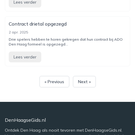
Lees verder
Contract drietal opgezegd
2 apr. 2025
Drie spelers hebben te horen gekregen dat hun contract bij ADO
Den Haag formeel is opgezegd...
Lees verder
« Previous
Next »
DenHaagseGids.nl
Ontdek Den Haag als nooit tevoren met DenHaagseGids.nl.