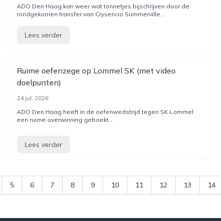
ADO Den Haag kan weer wat tonnetjes bijschrijven door de
rondgekomen transfer van Crysencio Summerville...
Lees verder
Ruime oefenzege op Lommel SK (met video
doelpunten)
24 jul. 2026
ADO Den Haag heeft in de oefenwedstrijd tegen SK Lommel
een ruime overwinning geboekt...
Lees verder
5
6
7
8
9
10
11
12
13
14