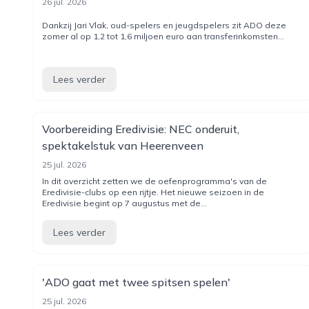
26 jul. 2026
Dankzij Jari Vlak, oud-spelers en jeugdspelers zit ADO deze
zomer al op 1,2 tot 1,6 miljoen euro aan transferinkomsten...
Lees verder
Voorbereiding Eredivisie: NEC onderuit,
spektakelstuk van Heerenveen
25 jul. 2026
In dit overzicht zetten we de oefenprogramma's van de
Eredivisie-clubs op een rijtje. Het nieuwe seizoen in de
Eredivisie begint op 7 augustus met de...
Lees verder
'ADO gaat met twee spitsen spelen'
25 jul. 2026