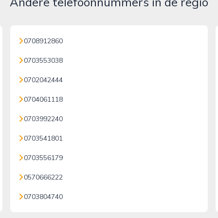
Andere telefoonnummers in de regio
0708912860
0703553038
0702042444
0704061118
0703992240
0703541801
0703556179
0570666222
0703804740