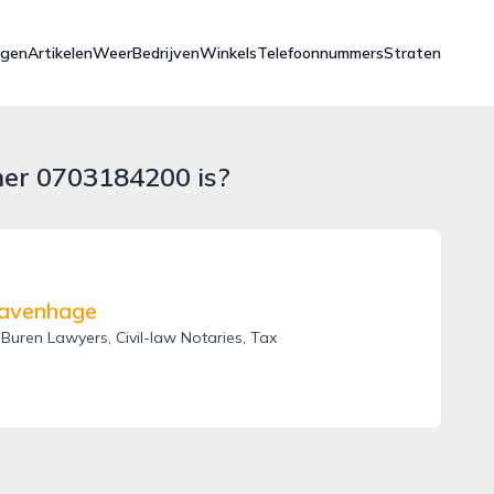
ngen
Artikelen
Weer
Bedrijven
Winkels
Telefoonnummers
Straten
mer 0703184200 is?
Gravenhage
uren Lawyers, Civil-law Notaries, Tax