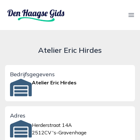
denhaagsegids.nl
Ope
Atelier Eric Hirdes
Bedrijfsgegevens
Atelier Eric Hirdes
Adres
Herderstraat 14A
2512CV 's-Gravenhage